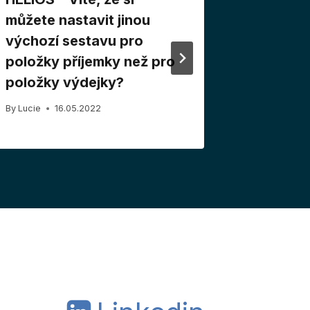
můžete nastavit jinou
splatnos
výchozí sestavu pro
By
Lucie
2
položky příjemky než pro
položky výdejky?
By
Lucie
16.05.2022