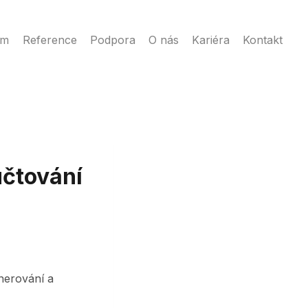
ém
Reference
Podpora
O nás
Kariéra
Kontakt
účtování
nerování a