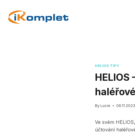
Skip
to
content
HELIOS TIPY
HELIOS 
haléřov
By
Lucie
06.11.202
Ve svém HELIOS, 
účtování haléřov