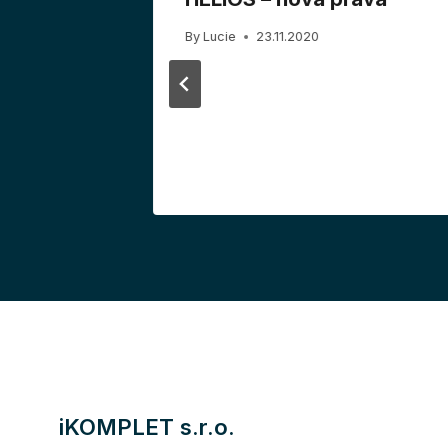
namu
By
Lucie
23.11.2020
iKOMPLET s.r.o.