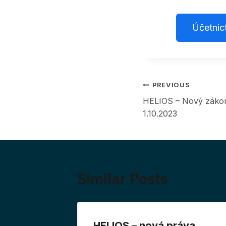
Účetnic
Post
PREVIOUS
HELIOS – Nový zákon
navigation
1.10.2023
Similar Posts
 v
HELIOS – nová práva