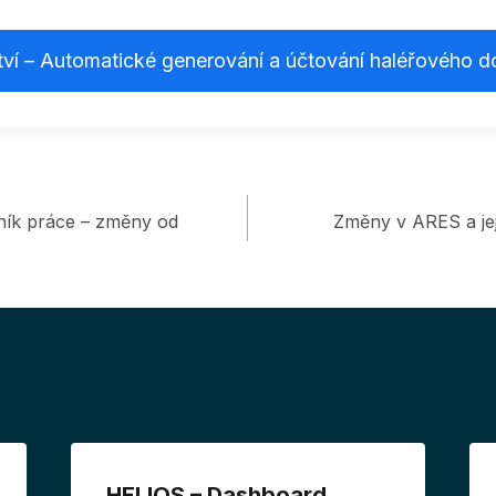
tví – Automatické generování a účtování haléřového d
ík práce – změny od
Změny v ARES a je
HELIOS – Dashboard