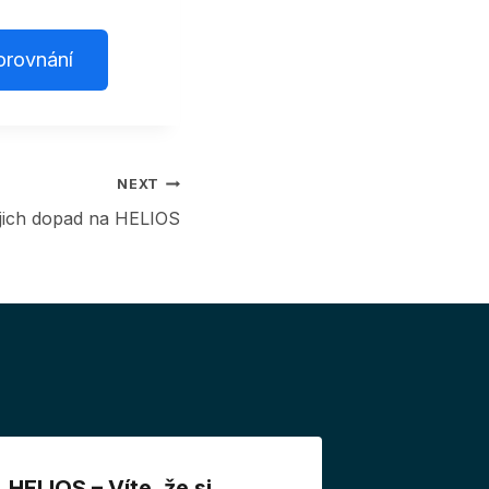
orovnání
NEXT
jich dopad na HELIOS
HELIOS – Víte, že si
HELIOS 