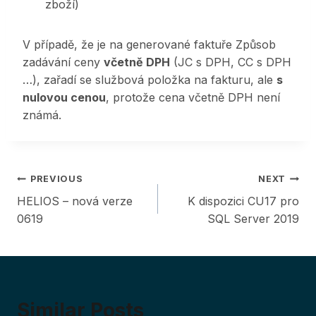
zboží)
V případě, že je na generované faktuře Způsob
zadávání ceny
včetně DPH
(JC s DPH, CC s DPH
…), zařadí se službová položka na fakturu, ale
s
nulovou cenou
, protože cena včetně DPH není
známá.
Post
PREVIOUS
NEXT
HELIOS – nová verze
K dispozici CU17 pro
navigation
0619
SQL Server 2019
Similar Posts