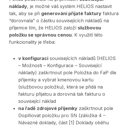
náklady
, je možné váš systém HELIOS nastavit
tak, aby se při
generování přijaté faktury
faktura
“dorovnala” o částku souvisejících nákladů na
příjemce tím, že HELIOS založí
službovou
položku se správnou cenou
. K využití této
funkcionality je třeba:
v konfiguraci
souvisejících nákladů (HELIOS
– Možnosti – Konfigurace – Související
náklady) zaškrtnout pole Položka do FaP dle
příjemky a vybrat kmenovou kartu
(službovou položku), která se přidá na
fakturu přijatou a dorovná tak fakturu o
související náklad
na řadě zdrojové příjemky
zaškrtnout pole
Doplňovat položku pro SN (záložka 4 –
Návazné doklady, část [1] Doklady oběhu