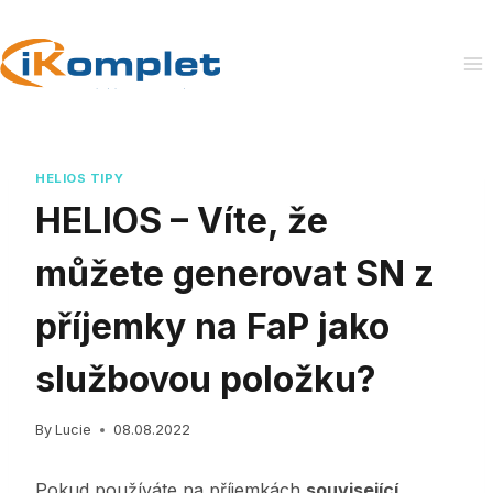
Skip
to
content
HELIOS TIPY
HELIOS – Víte, že
můžete generovat SN z
příjemky na FaP jako
službovou položku?
By
Lucie
08.08.2022
Pokud používáte na příjemkách
související