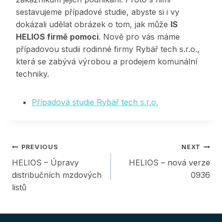
sestavujeme případové studie, abyste si i vy
dokázali udělat obrázek o tom, jak může
IS
HELIOS firmě pomoci
. Nově pro vás máme
případovou studii rodinné firmy Rybář tech s.r.o.,
která se zabývá výrobou a prodejem komunální
techniky.
Případová studie Rybář tech s.r.o.
Post
PREVIOUS
NEXT
HELIOS – Úpravy
HELIOS – nová verze
navigation
distribučních mzdových
0936
listů