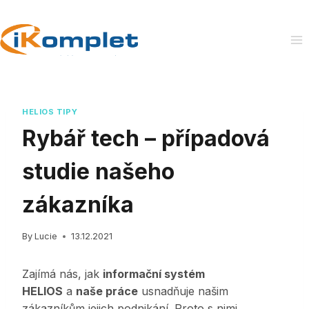
Skip
to
content
HELIOS TIPY
Rybář tech – případová
studie našeho
zákazníka
By
Lucie
13.12.2021
Zajímá nás, jak
informační systém
HELIOS
a
naše práce
usnadňuje našim
zákazníkům jejich podnikání. Proto s nimi