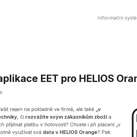
Informační syst
aplikace EET pro HELIOS Ora
20
ešit nejen na pokladně ve firmě, ale také
„v
echniky
, či
rozvážíte svým zákazníkům zboží
a
h přijímat platbu v hotovosti? Chcete i při placení „v
otně využívat svá
data v HELIOS Orange
? Pak