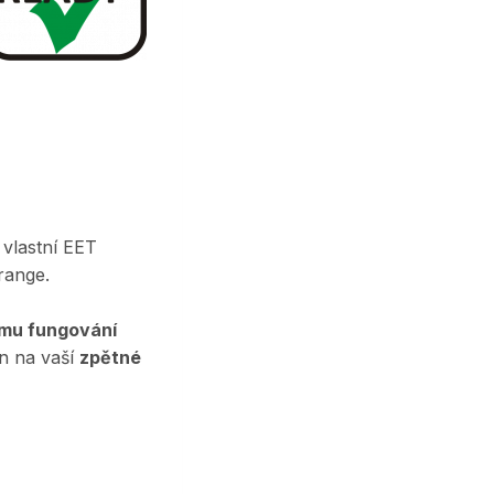
 vlastní EET
range.
ému fungování
en na vaší
zpětné
ě