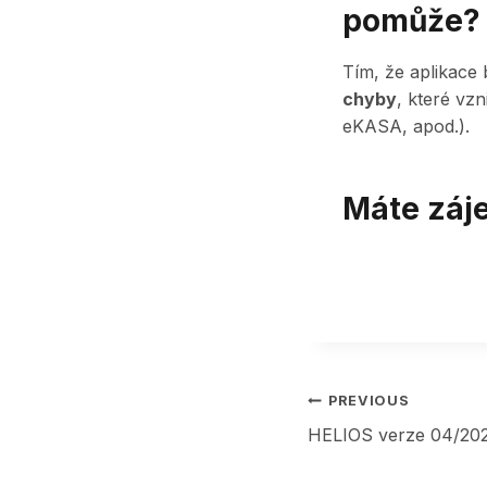
pomůže?
Tím, že aplikace
chyby
, které vz
eKASA, apod.).
Máte záje
Post
PREVIOUS
HELIOS verze 04/20
navigation