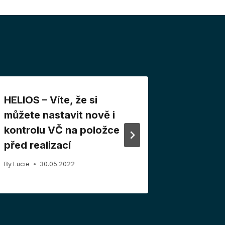
HELIOS – Víte, že si
HELIOS 
můžete nastavit nově i
Variabil
kontrolu VČ na položce
platební
před realizací
By
Lucie
0
By
Lucie
30.05.2022