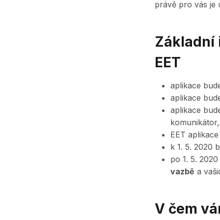
právě pro vás je
Základní 
EET
aplikace bud
aplikace bud
aplikace bud
komunikátor,
EET aplikac
k 1. 5. 2020
po 1. 5. 2020
vazbě
a vaš
V čem vá