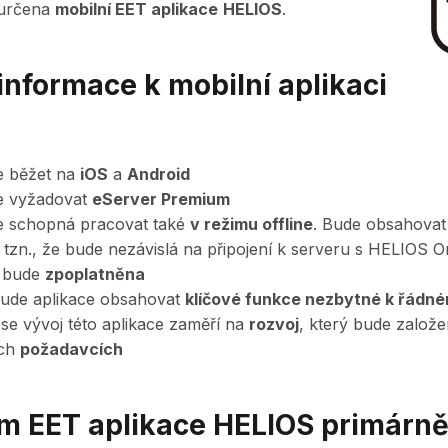
 určena
mobilní EET aplikace
HELIOS
.
informace k mobilní aplikaci
e běžet na
iOS
a
Android
e vyžadovat
eServer Premium
e schopná pracovat také
v režimu offline
. Bude obsahovat
 tzn., že bude nezávislá na připojení k serveru s HELIOS O
e bude
zpoplatněna
 bude aplikace obsahovat
klíčové funkce nezbytné k řádn
 se vývoj této aplikace zaměří na
rozvoj
, který bude založ
ich
požadavcích
m EET aplikace HELIOS primárn