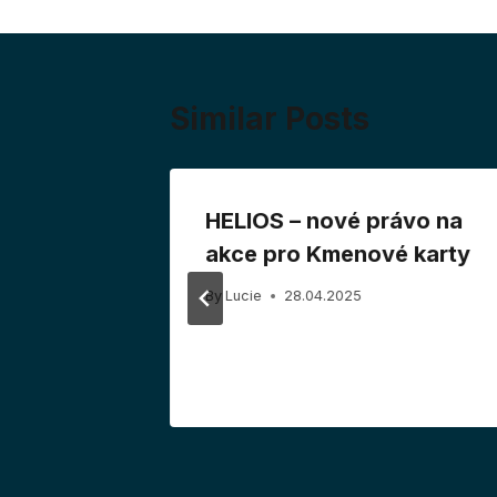
Similar Posts
 si
HELIOS – nové právo na
pro
akce pro Kmenové karty
 a QMS
By
Lucie
28.04.2025