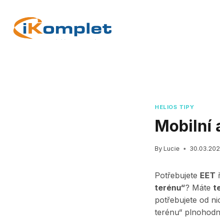
Skip
to
content
HELIOS TIPY
Mobilní 
By
Lucie
30.03.20
Potřebujete
EET
ř
terénu“
? Máte
t
potřebujete od nic
terénu“ plnohodn