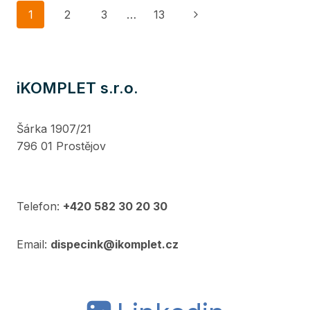
SERVER
Page
Next
1
2
3
…
13
2025
navigation
Page
iKOMPLET s.r.o.
Šárka 1907/21
796 01 Prostějov
Telefon:
+420 582 30 20 30
Email:
dispecink@ikomplet.cz