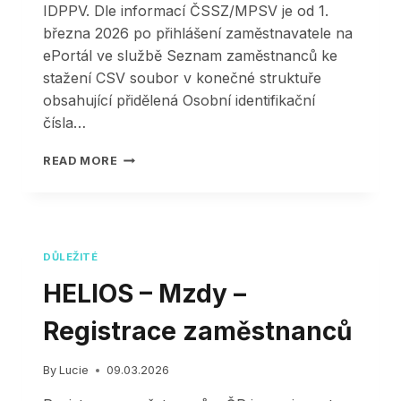
IDPPV. Dle informací ČSSZ/MPSV je od 1.
března 2026 po přihlášení zaměstnavatele na
ePortál ve službě Seznam zaměstnanců ke
stažení CSV soubor v konečné struktuře
obsahující přidělená Osobní identifikační
čísla…
HELIOS
READ MORE
–
MZDY
–
REGISTRACE
ZAMĚSTNANCŮ
DŮLEŽITÉ
JMHZ
–
HELIOS – Mzdy –
OSOBNÍ
IDENTIFIKAČNÍ
Registrace zaměstnanců
ČÍSLO
(OIČ)
By
Lucie
09.03.2026
A
IDENTIFIKÁTOR