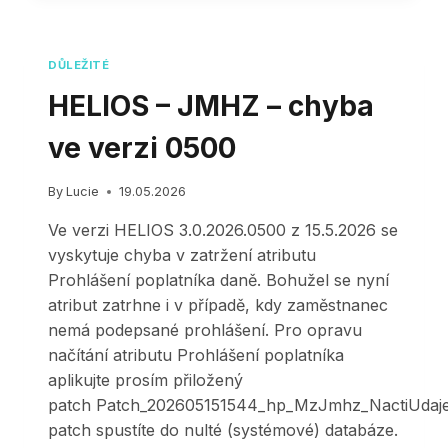
–
NEJČASTĚJŠÍ
DOTAZY
DŮLEŽITÉ
A
PREZENTACE
HELIOS – JMHZ – chyba
ZE
ŠKOLENÍ
ve verzi 0500
K
JMHZ
By
Lucie
19.05.2026
Ve verzi HELIOS 3.0.2026.0500 z 15.5.2026 se
vyskytuje chyba v zatržení atributu
Prohlášení poplatníka daně. Bohužel se nyní
atribut zatrhne i v případě, kdy zaměstnanec
nemá podepsané prohlášení. Pro opravu
načítání atributu Prohlášení poplatníka
aplikujte prosím přiložený
patch Patch_202605151544_hp_MzJmhz_NactiUdaje
patch spustíte do nulté (systémové) databáze.