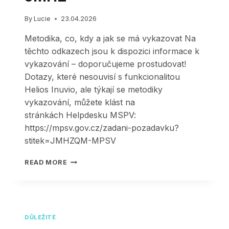
By
Lucie
23.04.2026
Metodika, co, kdy a jak se má vykazovat Na
těchto odkazech jsou k dispozici informace k
vykazování – doporučujeme prostudovat!
Dotazy, které nesouvisí s funkcionalitou
Helios Inuvio, ale týkají se metodiky
vykazování, můžete klást na
stránkách Helpdesku MSPV:
https://mpsv.gov.cz/zadani-pozadavku?
stitek=JMHZQM-MPSV
DŮLEŽITÉ
READ MORE
A
KOMPLEXNÍ
INFORMACE
K
VYKAZOVÁNÍ
DŮLEŽITÉ
JMHZ