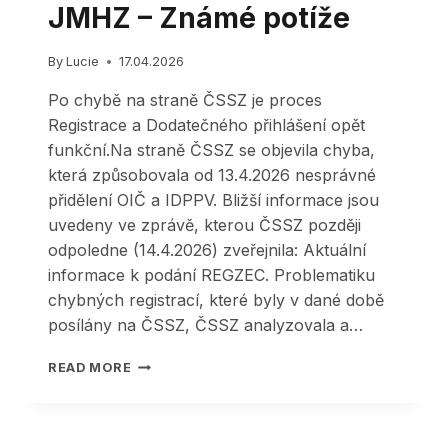
JMHZ – Známé potíže
By
Lucie
17.04.2026
Po chybě na straně ČSSZ je proces
Registrace a Dodatečného přihlášení opět
funkční.Na straně ČSSZ se objevila chyba,
která způsobovala od 13.4.2026 nesprávné
přidělení OIČ a IDPPV. Bližší informace jsou
uvedeny ve zprávě, kterou ČSSZ později
odpoledne (14.4.2026) zveřejnila: Aktuální
informace k podání REGZEC. Problematiku
chybných registrací, které byly v dané době
posílány na ČSSZ, ČSSZ analyzovala a…
JMHZ
READ MORE
–
ZNÁMÉ
POTÍŽE