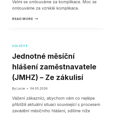
Velmi se omlouváme za komplikace. Moc se
omlouváme za vzniklé komplikace.
HELIOS
READ MORE
–
JMHZ
–
CHYBA
VE
DŮLEŽITÉ
VERZI
0500
Jednotné měsíční
hlášení zaměstnavatele
(JMHZ) – Ze zákulisí
By
Lucie
04.05.2026
Vážení zákazníci, abychom vám co nejlépe
přiblížili aktuální situaci související s procesem
zavádění měsíčního hlášení, sdílíme níže