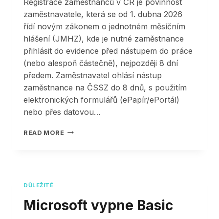
Registrace zaměstnanců v ČR je povinnost
ZAMĚSTNÁNÍ
zaměstnavatele, která se od 1. dubna 2026
(ID
PPV)
řídí novým zákonem o jednotném měsíčním
hlášení (JMHZ), kde je nutné zaměstnance
přihlásit do evidence před nástupem do práce
(nebo alespoň částečně), nejpozději 8 dní
předem. Zaměstnavatel ohlásí nástup
zaměstnance na ČSSZ do 8 dnů, s použitím
elektronických formulářů (ePapír/ePortál)
nebo přes datovou…
HELIOS
READ MORE
–
MZDY
–
REGISTRACE
ZAMĚSTNANCŮ
DŮLEŽITÉ
Microsoft vypne Basic