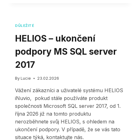
BASIC
AUTHENTICATION
PRO
CLIENT
DŮLEŽITÉ
SUBMISSION
–
HELIOS – ukončení
(SMTP
AUTH)
podpory MS SQL server
2017
By
Lucie
23.02.2026
Vážení zákazníci a uživatelé systému HELIOS
iNuvio, pokud stále používáte produkt
společnosti Microsoft SQL server 2017, od 1.
října 2026 již na tomto produktu
nerozběhnete svůj HELIOS, s ohledem na
ukončení podpory. V případě, že se vás tato
situace týká, kontaktujte nás.