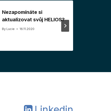
Nezapomínáte si
HELIOS 
aktualizovat svůj HELIOS?
Odesílá
oprave
By
Lucie
16.11.2020
By
Lucie
1
Linkedin