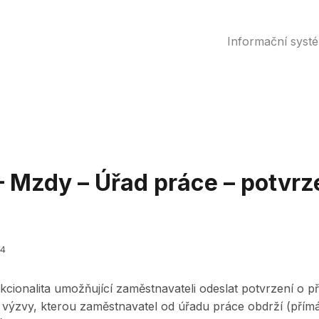
Informační syst
 Mzdy – Úřad práce – potvrz
24
kcionalita umožňující zaměstnavateli odeslat potvrzení o p
 výzvy, kterou zaměstnavatel od úřadu práce obdrží (přímá