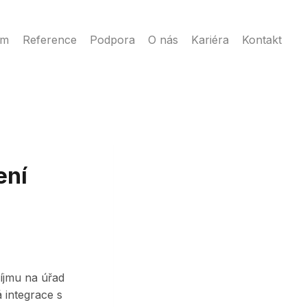
ém
Reference
Podpora
O nás
Kariéra
Kontakt
ení
říjmu na úřad
 integrace s