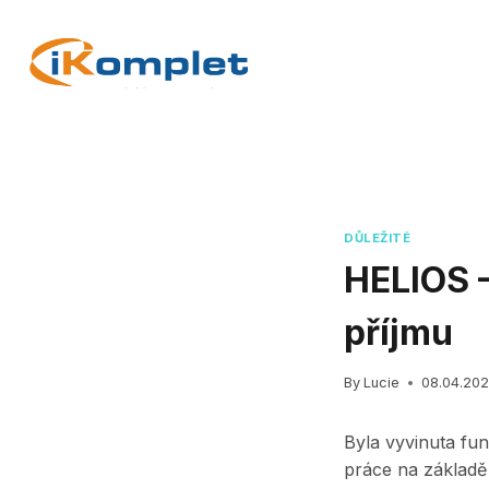
Skip
to
content
DŮLEŽITÉ
HELIOS –
příjmu
By
Lucie
08.04.20
Byla vyvinuta fun
práce na základě