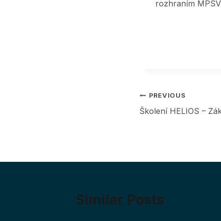
rozhraním MPSV
Post
PREVIOUS
Školení HELIOS – Zák
navigation
Similar Posts