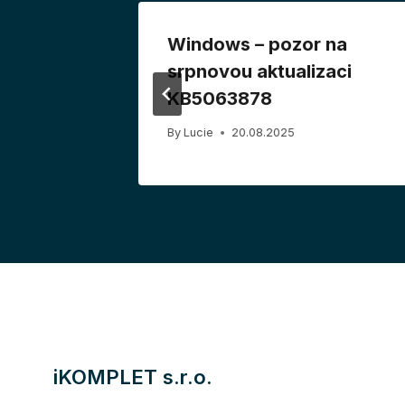
 hlášení
Windows – pozor na
JMHZ) –
srpnovou aktualizaci
KB5063878
By
Lucie
20.08.2025
iKOMPLET s.r.o.