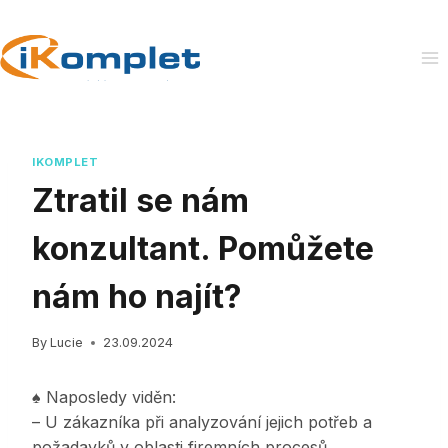
Skip
to
content
IKOMPLET
Ztratil se nám
konzultant. Pomůžete
nám ho najít?
By
Lucie
23.09.2024
♠ Naposledy viděn:
– U zákazníka při analyzování jejich potřeb a
požadavků v oblasti firemních procesů