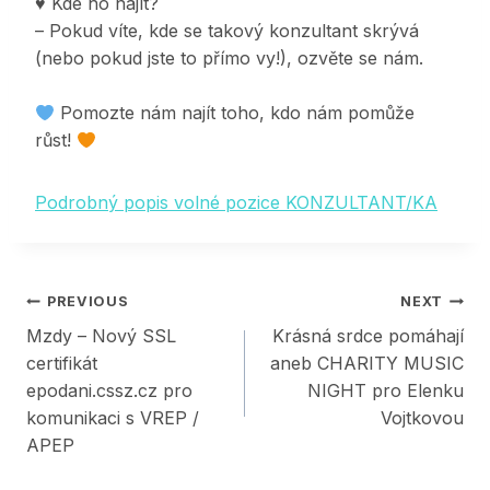
♥ Kde ho najít?
– Pokud víte, kde se takový konzultant skrývá
(nebo pokud jste to přímo vy!), ozvěte se nám.
Pomozte nám najít toho, kdo nám pomůže
růst!
Podrobný popis volné pozice KONZULTANT/KA
Post
PREVIOUS
NEXT
Mzdy – Nový SSL
Krásná srdce pomáhají
navigation
certifikát
aneb CHARITY MUSIC
epodani.cssz.cz pro
NIGHT pro Elenku
komunikaci s VREP /
Vojtkovou
APEP