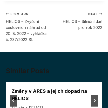
Post
PREVIOUS
NEXT
HELIOS – Zvýšení
HELIOS – Silniční daň
navigation
cestovních náhrad od
pro rok 2022
20. 8. 2022 – vyhláška
č. 237/2022 Sb.
Similar Posts
Změny v ARES a jejich dopad na
HELIOS
By
Lucie
13.11.2023