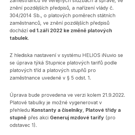
zaměstnanců ve veřejných službách a správě, ve
znění pozdějších předpisů, a nařízení vlády č.
304/2014 Sb., o platových poměrech státních
zaměstnanců, ve znění pozdějších předpisů
dochází
od 1.září 2022 ke změně platových
tabulek
.
Z hlediska nastavení v systému HELIOS iNuvio se
se úprava týká Stupnice platových tarifů podle
platových tříd a platových stupňů pro
zaměstnance uvedené v § 5 odst. 1.
Úprava bude provedena ve verzi kolem 21.9.2022.
Platové tabulky je možné vygenerovat v
přehledu
Konstanty a číselníky
,
Platové třídy a
stupně
přes akci
Generuj mzdové tarify
(pro
odstavec 1).