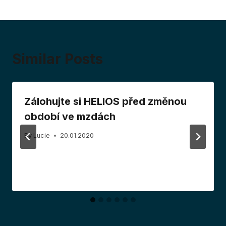
Similar Posts
Zálohujte si HELIOS před změnou
období ve mzdách
By
Lucie
20.01.2020