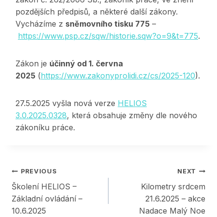
pozdějších předpisů, a některé další zákony.
Vycházíme z
sněmovního tisku 775
–
https://www.psp.cz/sqw/historie.sqw?o=9&t=775
.
Zákon je
účinný od 1. června
2025
(
https://www.zakonyprolidi.cz/cs/2025-120
).
27.5.2025 vyšla nová verze
HELIOS
3.0.2025.0328
, která obsahuje změny dle nového
zákoníku práce.
Post
PREVIOUS
NEXT
Školení HELIOS –
Kilometry srdcem
navigation
Základní ovládání –
21.6.2025 – akce
10.6.2025
Nadace Malý Noe