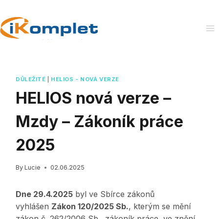
Skip
to
content
DŮLEŽITÉ
|
HELIOS - NOVÁ VERZE
HELIOS nová verze –
Mzdy – Zákoník práce
2025
By
Lucie
02.06.2025
Dne 29.4.2025
byl ve Sbírce zákonů
vyhlášen
Zákon 120/2025 Sb.
, kterým se mění
zákon č. 262/2006 Sb., zákoník práce, ve znění