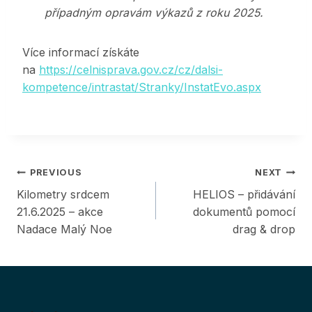
případným opravám výkazů z roku 2025.
Více informací získáte
na
https://celnisprava.gov.cz/cz/dalsi-
kompetence/intrastat/Stranky/InstatEvo.aspx
Post
PREVIOUS
NEXT
Kilometry srdcem
HELIOS – přidávání
navigation
21.6.2025 – akce
dokumentů pomocí
Nadace Malý Noe
drag & drop