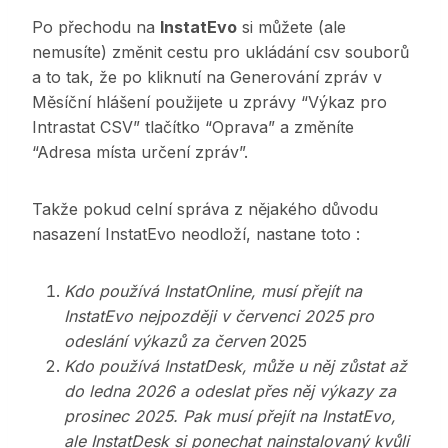
Po přechodu na
InstatEvo
si můžete (ale
nemusíte) změnit cestu pro ukládání csv souborů
a to tak, že po kliknutí na Generování zpráv v
Měsíční hlášení použijete u zprávy “Výkaz pro
Intrastat CSV” tlačítko “Oprava” a změníte
“Adresa místa určení zpráv”.
Takže pokud celní správa z nějakého důvodu
nasazení InstatEvo neodloží, nastane toto :
Kdo používá InstatOnline, musí přejít na
InstatEvo nejpozději v červenci 2025 pro
odeslání výkazů za červen
2025
Kdo používá InstatDesk, může u něj zůstat až
do ledna 2026 a odeslat přes něj výkazy za
prosinec 2025. Pak musí přejít na InstatEvo,
ale InstatDesk si ponechat nainstalovaný kvůli