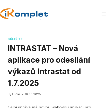
Skip
to
content
DŮLEŽITÉ
INTRASTAT – Nová
aplikace pro odesílání
výkazů Intrastat od
1.7.2025
By
Lucie
16.06.2025
Celní správa má novou webovou aplikaci pro