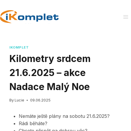
Skip
to
content
IKOMPLET
Kilometry srdcem
21.6.2025 – akce
Nadace Malý Noe
By
Lucie
09.06.2025
Nemáte ještě plány na sobotu 21.6.2025?
Rádi běháte?
Chcete přispět na dobrou věc?