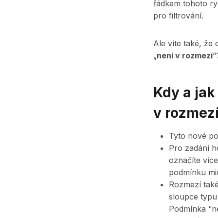
řádkem tohoto ry
pro filtrování.
Ale víte také, ž
„
není v rozmezí
“
Kdy a jak
v rozmezí
Tyto nové po
Pro zadání h
označíte více
podmínku min
Rozmezí také 
sloupce typu
Podmínka “ne