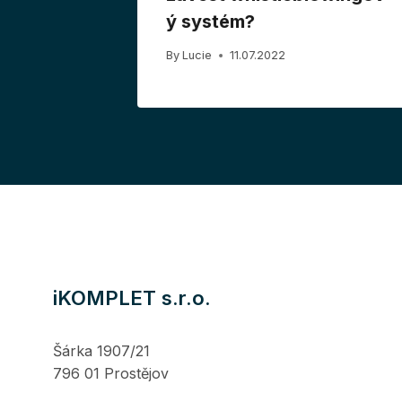
ý systém?
By
Lucie
11.07.2022
iKOMPLET s.r.o.
Šárka 1907/21
796 01 Prostějov