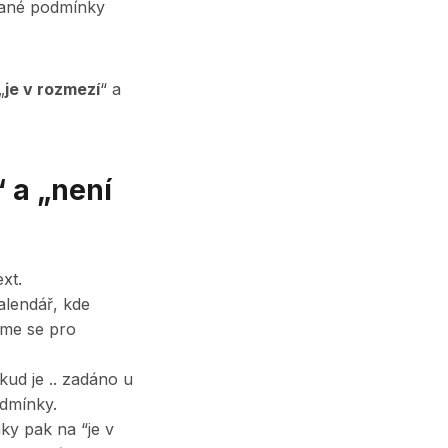
ované podmínky
„
je v rozmezí
“ a
 a „není
xt.
alendář, kde
zme se pro
kud je .. zadáno u
odmínky.
ky pak na “je v