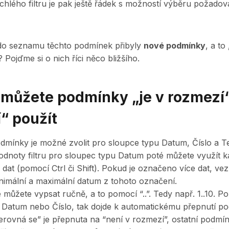
chlého filtru je pak ještě řádek s možností výběru požad
e do seznamu těchto podmínek přibyly
nové podmínky
, a to 
? Pojďme si o nich říci něco bližšího.
 můžete podmínky „je v rozmezí“
“ použít
dmínky je možné zvolit pro sloupce typu Datum, Číslo a Te
odnoty filtru pro sloupec typu Datum poté můžete využít k
 dat (pomocí Ctrl či Shift). Pokud je označeno více dat, ve
imální a maximální datum z tohoto označení.
můžete vypsat ručně, a to pomocí “..”. Tedy např. 1..10. Po
 Datum nebo Číslo, tak dojde k automatickému přepnutí p
rovná se” je přepnuta na “není v rozmezí”, ostatní podmín