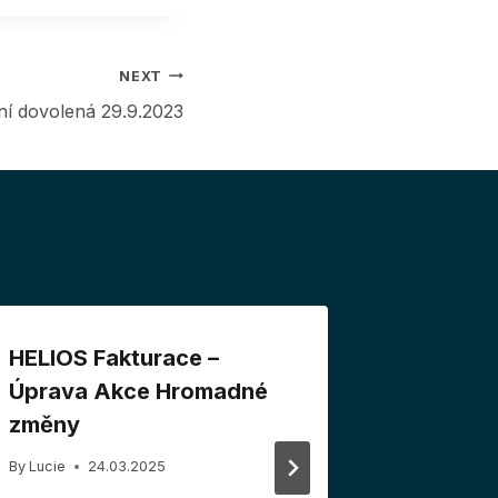
NEXT
ní dovolená 29.9.2023
HELIOS Fakturace –
HELIOS 
Úprava Akce Hromadné
elektro
změny
s ČSSZ
By
Lucie
24.03.2025
By
Lucie
1