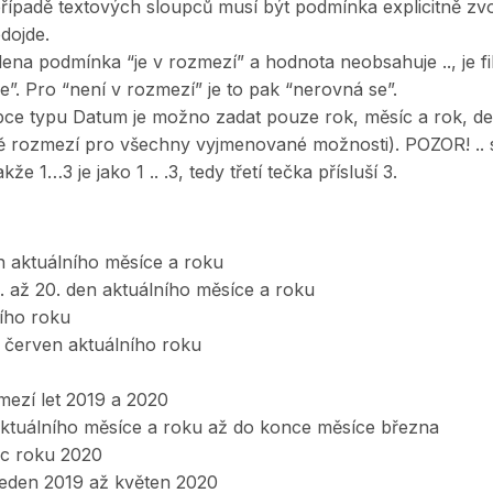
případě textových sloupců musí být podmínka explicitně zvo
dojde.
lena podmínka “je v rozmezí” a hodnota neobsahuje .., je f
e”. Pro “není v rozmezí” je to pak “nerovná se”.
pce typu Datum je možno zadat pouze rok, měsíc a rok, de
ě rozmezí pro všechny vyjmenované možnosti). POZOR! .. 
kže 1…3 je jako 1 .. .3, tedy třetí tečka přísluší 3.
n aktuálního měsíce a roku
. až 20. den aktuálního měsíce a roku
ního roku
 červen aktuálního roku
mezí let 2019 a 2020
aktuálního měsíce a roku až do konce měsíce března
ec roku 2020
 leden 2019 až květen 2020