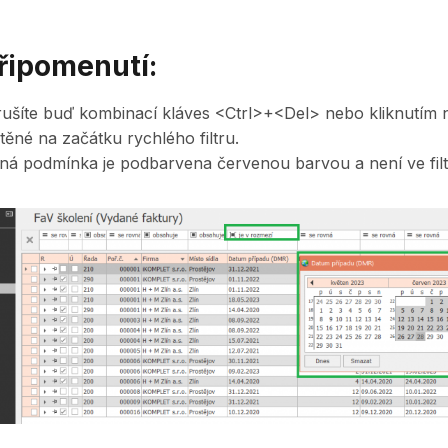
řipomenutí:
zrušíte buď kombinací kláves <Ctrl>+<Del> nebo kliknutím n
ěné na začátku rychlého filtru.
á podmínka je podbarvena červenou barvou a není ve filtr