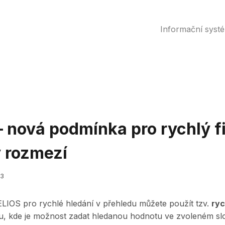
Informační syst
 nová podmínka pro rychlý fil
v rozmezí
23
HELIOS pro rychlé hledání v přehledu můžete použít tzv.
ryc
u, kde je možnost zadat hledanou hodnotu ve zvoleném sl