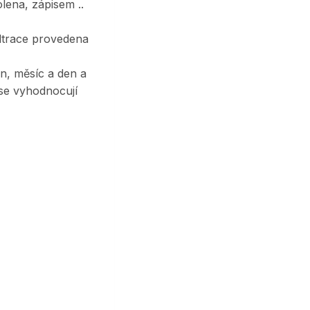
lena, zápisem ..
iltrace provedena
n, měsíc a den a
se vyhodnocují