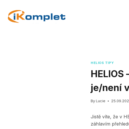
Skip
to
content
HELIOS TIPY
HELIOS –
je/není 
By
Lucie
25.09.20
Jistě víte, že v 
záhlavím přehled