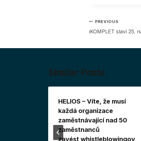
Post
PREVIOUS
iKOMPLET slaví 25. n
navigation
Similar Posts
e zavést
HELIOS – Víte, že musí
ový
každá organizace
m
zaměstnávající nad 50
zaměstnanců
zavést whistleblowingov