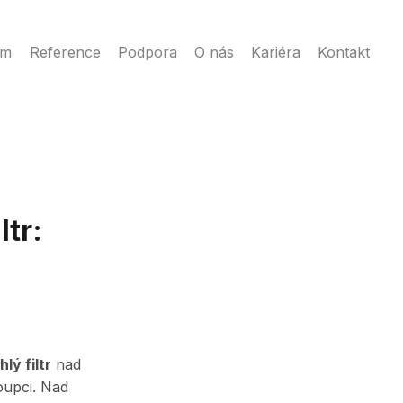
ém
Reference
Podpora
O nás
Kariéra
Kontakt
tr:
hlý filtr
nad
oupci. Nad