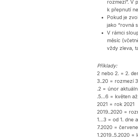
rozmezí”. V 
k přepnutí ne
Pokud je zvo
jako “rovná s
V rámci slou
měsíc (včetn
vždy zleva, ta
Příklady:
2 nebo 2. = 2. de
3..20 = rozmezí 3
.2 = únor aktuál
.5…6 = květen až
2021 = rok 2021
2019..2020 = roz
1…3 = od 1. dne 
7.2020 = červen
1.2019..5.2020 =