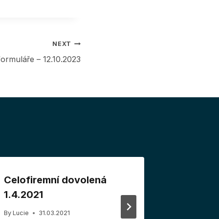
NEXT
ormuláře – 12.10.2023
Celofiremní dovolená
HELIOS 
1.4.2021
podpory
2017
By
Lucie
31.03.2021