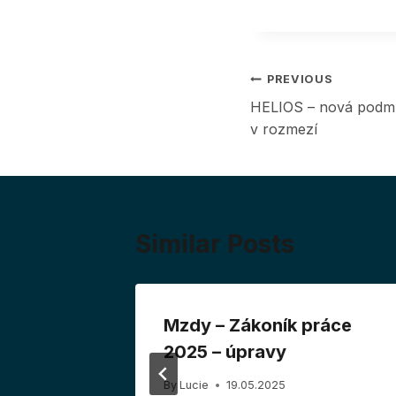
Post
PREVIOUS
HELIOS – nová podmínk
navigation
v rozmezí
Similar Posts
 změna
Mzdy – Zákoník práce
 a
2025 – úpravy
By
Lucie
19.05.2025