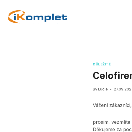
Skip
to
content
DŮLEŽITÉ
Celofir
By
Lucie
27.09.202
Vážení zákazníci,
prosím, vezměte 
Děkujeme za poc