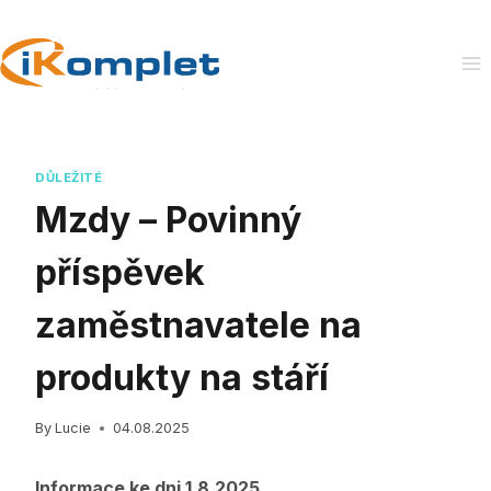
Skip
to
content
DŮLEŽITÉ
Mzdy – Povinný
příspěvek
zaměstnavatele na
produkty na stáří
By
Lucie
04.08.2025
Informace ke dni 1.8.2025