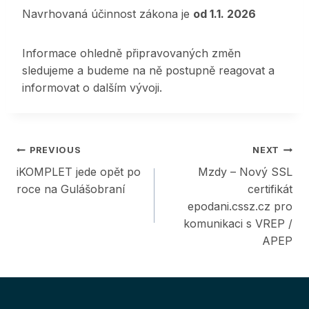
Navrhovaná účinnost zákona je
od 1.1. 2026
Informace ohledně připravovaných změn
sledujeme a budeme na ně postupně reagovat a
informovat o dalším vývoji.
Post
PREVIOUS
NEXT
iKOMPLET jede opět po
Mzdy – Nový SSL
navigation
roce na Gulášobraní
certifikát
epodani.cssz.cz pro
komunikaci s VREP /
APEP