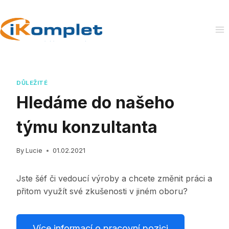
Skip
to
content
DŮLEŽITÉ
Hledáme do našeho
týmu konzultanta
By
Lucie
01.02.2021
Jste šéf či vedoucí výroby a chcete změnit práci a
přitom využít své zkušenosti v jiném oboru?
Více informací o pracovní pozici