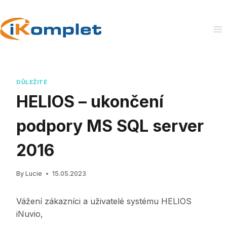
Skip
to
content
DŮLEŽITÉ
HELIOS – ukončení
podpory MS SQL server
2016
By
Lucie
15.05.2023
Vážení zákazníci a uživatelé systému HELIOS
iNuvio,