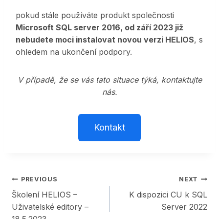
pokud stále používáte produkt společnosti
Microsoft SQL server 2016, od září 2023 již
nebudete moci instalovat novou verzi HELIOS
, s
ohledem na ukončení podpory.
V případě, že se vás tato situace týká, kontaktujte
nás.
Kontakt
Post
PREVIOUS
NEXT
Školení HELIOS –
K dispozici CU k SQL
navigation
Uživatelské editory –
Server 2022