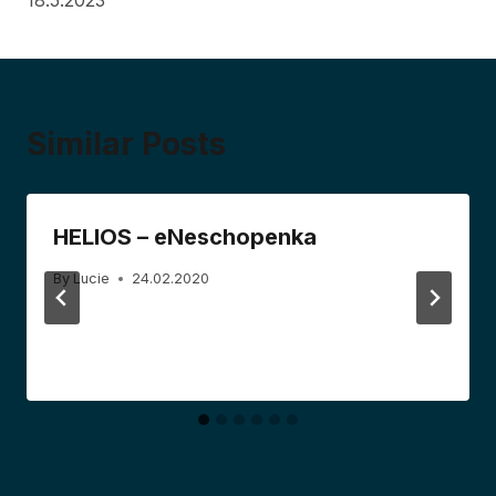
18.5.2023
Similar Posts
HELIOS – eNeschopenka
By
Lucie
24.02.2020