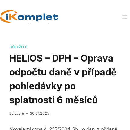
Skip
to
content
DŮLEŽITÉ
HELIOS – DPH – Oprava
odpočtu daně v případě
pohledávky po
splatnosti 6 měsíců
By
Lucie
30.01.2025
Novela zákona č. 235/2004 Sb., o dani z přidané