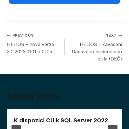
Post
PREVIOUS
NEXT
HELIOS – nové verze
HELIOS – Zavedení
navigation
3.0.2025.0101 a 0105
Daňového evidenčního
čísla (DEČ)
Similar Posts
K dispozici CU k SQL Server 2022