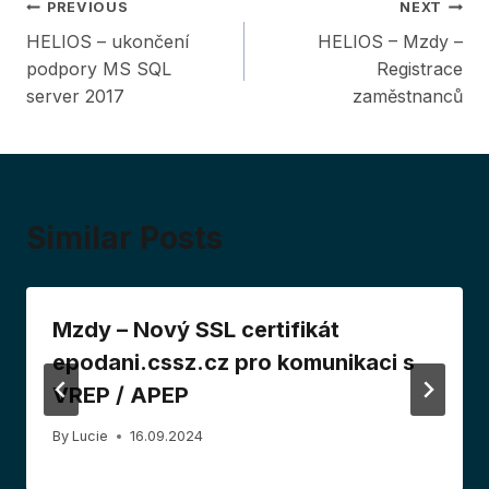
Post
PREVIOUS
NEXT
HELIOS – ukončení
HELIOS – Mzdy –
navigation
podpory MS SQL
Registrace
server 2017
zaměstnanců
Similar Posts
Mzdy – Nový SSL certifikát
epodani.cssz.cz pro komunikaci s
VREP / APEP
By
Lucie
16.09.2024