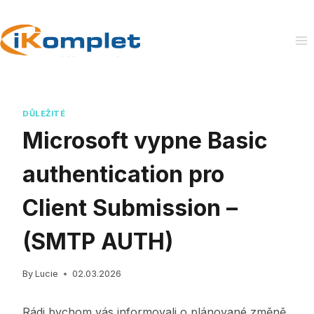
Skip
to
content
DŮLEŽITÉ
Microsoft vypne Basic
authentication pro
Client Submission –
(SMTP AUTH)
By
Lucie
02.03.2026
Rádi bychom vás informovali o plánované změně