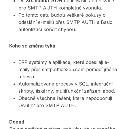
Od
30. dubna 2026
bude Basic autentizace
pro SMTP AUTH kompletně vypnuta.
Po tomto datu budou veškeré pokusy o
odeslání e-mailů přes SMTP AUTH s Basic
autentizací končit chybou.
Koho se změna týká
ERP systémy a aplikace, které odesílají e-
maily přes smtp.office365.com pomocí jména
a hesla.
Automatizované procesy v SQL, integrační
skripty, tiskárny, multifunkční zařízení apod.
Obecně všechna řešení, která nepodporují
OAuth2 pro SMTP AUTH.
Dopad