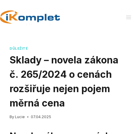
Skip
to
content
DŮLEŽITÉ
Sklady – novela zákona
č. 265/2024 o cenách
rozšiřuje nejen pojem
měrná cena
By
Lucie
07.04.2025