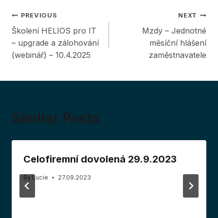
Post
PREVIOUS
NEXT
Školení HELIOS pro IT
Mzdy – Jednotné
navigation
– upgrade a zálohování
měsíční hlášení
(webinář) – 10.4.2025
zaměstnavatele
Similar Posts
Celofiremní dovolená 29.9.2023
By
Lucie
27.09.2023