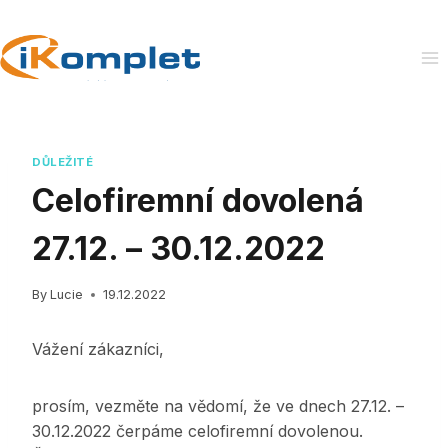
Skip
to
content
DŮLEŽITÉ
Celofiremní dovolená
27.12. – 30.12.2022
By
Lucie
19.12.2022
Vážení zákazníci,
prosím, vezměte na vědomí, že ve dnech 27.12. –
30.12.2022 čerpáme celofiremní dovolenou.