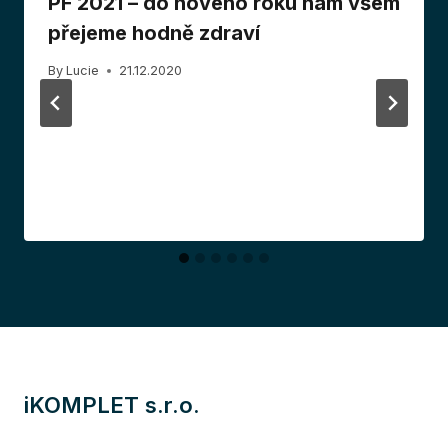
PF 2021 – do nového roku nám všem
přejeme hodně zdraví
By
Lucie
21.12.2020
iKOMPLET s.r.o.