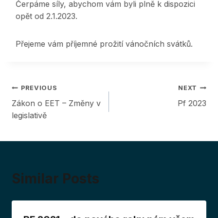
Čerpáme síly, abychom vám byli plně k dispozici
opět od 2.1.2023.
Přejeme vám příjemné prožití vánočních svátků.
Post
PREVIOUS
NEXT
Zákon o EET – Změny v
Pf 2023
navigation
legislativě
Similar Posts