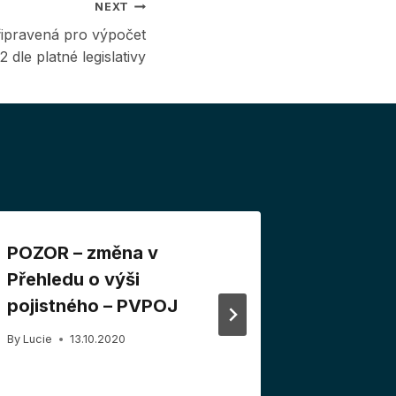
NEXT
řipravená pro výpočet
 dle platné legislativy
POZOR – změna v
POZOR –
Přehledu o výši
2019 CU
pojistného – PVPOJ
doporuč
By
Lucie
13.10.2020
By
Lucie
0