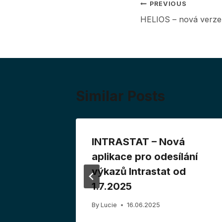
Post
PREVIOUS
HELIOS – nová verze
navigation
Similar Posts
/2020
INTRASTAT – Nová
019
aplikace pro odesílání
výkazů Intrastat od
1.7.2025
By
Lucie
16.06.2025