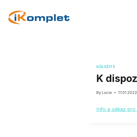
Skip
to
content
DŮLEŽITÉ
K dispoz
By
Lucie
17.01.202
Info a odkaz pro