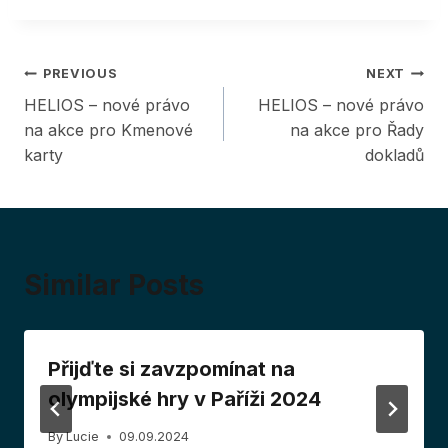
Post
PREVIOUS
NEXT
HELIOS – nové právo
HELIOS – nové právo
navigation
na akce pro Kmenové
na akce pro Řady
karty
dokladů
Similar Posts
Přijďte si zavzpomínat na
olympijské hry v Paříži 2024
By
Lucie
09.09.2024