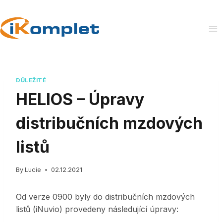
Skip
to
content
DŮLEŽITÉ
HELIOS – Úpravy
distribučních mzdových
listů
By
Lucie
02.12.2021
Od verze 0900 byly do distribučních mzdových
listů (iNuvio) provedeny následující úpravy: