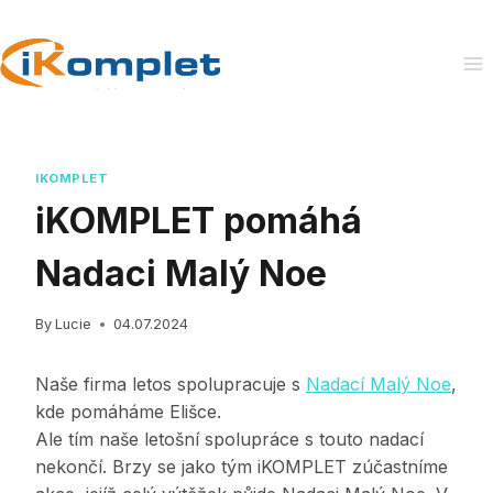
Skip
to
content
IKOMPLET
iKOMPLET pomáhá
Nadaci Malý Noe
By
Lucie
04.07.2024
Naše firma letos spolupracuje s
Nadací Malý Noe
,
kde pomáháme Elišce.
Ale tím naše letošní spolupráce s touto nadací
nekončí. Brzy se jako tým iKOMPLET zúčastníme