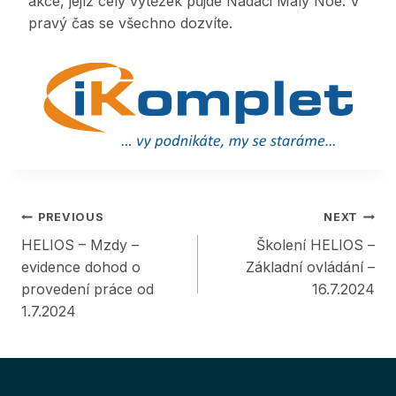
akce, jejíž celý výtěžek půjde Nadaci Malý Noe. V
pravý čas se všechno dozvíte.
Post
PREVIOUS
NEXT
HELIOS – Mzdy –
Školení HELIOS –
navigation
evidence dohod o
Základní ovládání –
provedení práce od
16.7.2024
1.7.2024