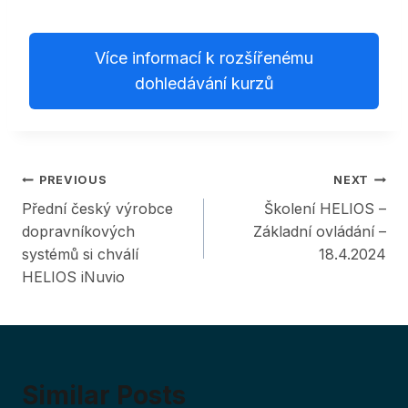
Více informací k rozšířenému
dohledávání kurzů
Post
PREVIOUS
NEXT
Přední český výrobce
Školení HELIOS –
navigation
dopravníkových
Základní ovládání –
systémů si chválí
18.4.2024
HELIOS iNuvio
Similar Posts