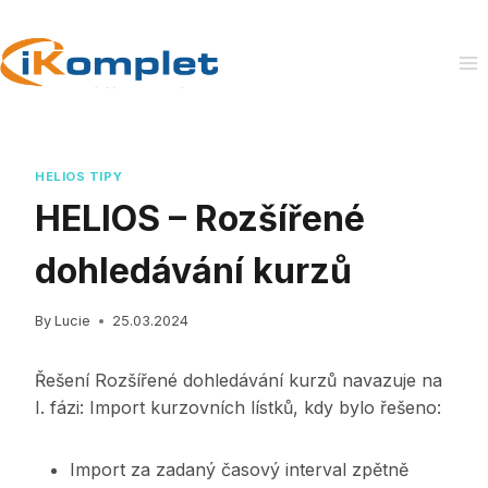
Skip
to
content
HELIOS TIPY
HELIOS – Rozšířené
dohledávání kurzů
By
Lucie
25.03.2024
Řešení Rozšířené dohledávání kurzů navazuje na
I. fázi: Import kurzovních lístků, kdy bylo řešeno:
Import za zadaný časový interval zpětně