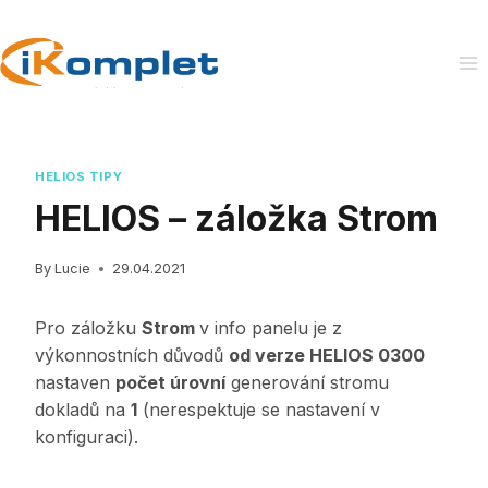
Skip
to
content
HELIOS TIPY
HELIOS – záložka Strom
By
Lucie
29.04.2021
Pro záložku
Strom
v info panelu je z
výkonnostních důvodů
od verze HELIOS 0300
nastaven
počet úrovní
generování stromu
dokladů na
1
(nerespektuje se nastavení v
konfiguraci).