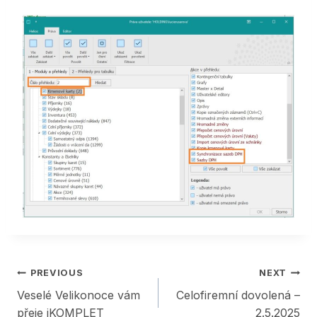
Post
PREVIOUS
NEXT
Veselé Velikonoce vám
Celofiremní dovolená –
navigation
přeje iKOMPLET
2.5.2025