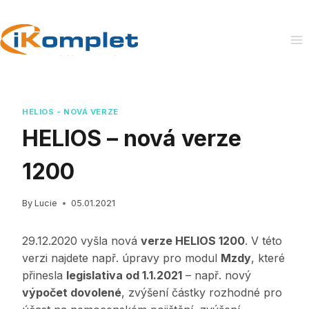
Skip
to
content
HELIOS - NOVÁ VERZE
HELIOS – nová verze
1200
By
Lucie
05.01.2021
29.12.2020 vyšla nová
verze HELIOS 1200
. V této
verzi najdete např. úpravy pro modul
Mzdy
, které
přinesla
legislativa od 1.1.2021
– např. nový
výpočet dovolené
, zvýšení částky rozhodné pro