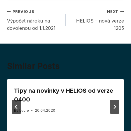
Post
PREVIOUS
NEXT
Výpočet nároku na
HELIOS – nová verze
navigation
dovolenou od 1.1.2021
1205
Similar Posts
Tipy na novinky v HELIOS od verze
0400
By
Lucie
20.04.2020