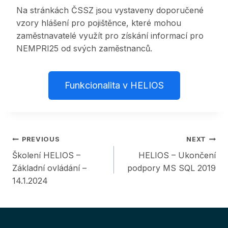
Na stránkách ČSSZ jsou vystaveny doporučené
vzory hlášení pro pojištěnce, které mohou
zaměstnavatelé využít pro získání informací pro
NEMPRI25 od svých zaměstnanců.
Funkcionalita v HELIOS
Post
PREVIOUS
NEXT
Školení HELIOS –
HELIOS – Ukončení
navigation
Základní ovládání –
podpory MS SQL 2019
14.1.2024