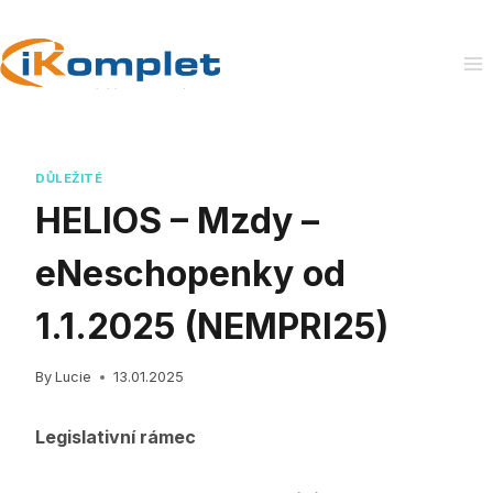
Skip
to
content
DŮLEŽITÉ
HELIOS – Mzdy –
eNeschopenky od
1.1.2025 (NEMPRI25)
By
Lucie
13.01.2025
Legislativní rámec