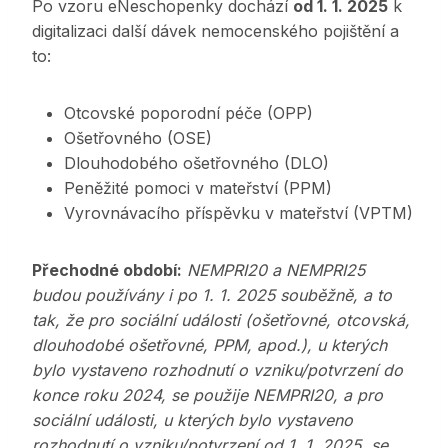
Po vzoru eNeschopenky dochází
od 1. 1. 2025
k
digitalizaci další dávek nemocenského pojištění a
to:
Otcovské poporodní péče (OPP)
Ošetřovného (OSE)
Dlouhodobého ošetřovného (DLO)
Peněžité pomoci v mateřství (PPM)
Vyrovnávacího příspěvku v mateřství (VPTM)
Přechodné období:
NEMPRI20 a NEMPRI25
budou používány i po 1. 1. 2025 souběžně, a to
tak, že pro sociální události (ošetřovné, otcovská,
dlouhodobé ošetřovné, PPM, apod.), u kterých
bylo vystaveno rozhodnutí o vzniku/potvrzení do
konce roku 2024, se použije NEMPRI20, a pro
sociální události, u kterých bylo vystaveno
rozhodnutí o vzniku/potvrzení od 1. 1. 2025, se