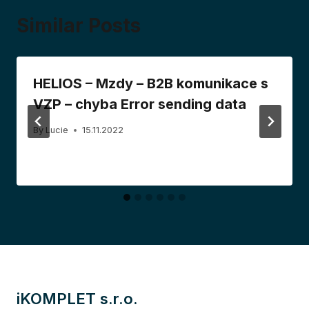
Similar Posts
HELIOS – Mzdy – B2B komunikace s
VZP – chyba Error sending data
By
Lucie
15.11.2022
iKOMPLET s.r.o.