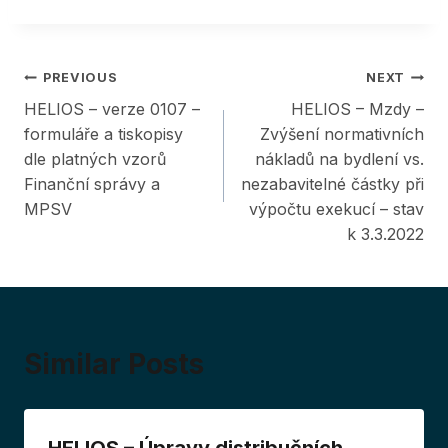
Post
PREVIOUS
NEXT
HELIOS – verze 0107 –
HELIOS – Mzdy –
navigation
formuláře a tiskopisy
Zvýšení normativních
dle platných vzorů
nákladů na bydlení vs.
Finanční správy a
nezabavitelné částky při
MPSV
výpočtu exekucí – stav
k 3.3.2022
Similar Posts