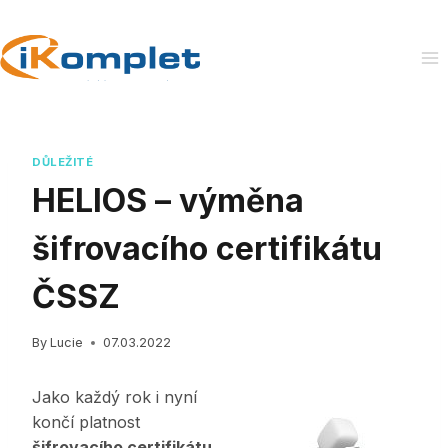
Skip
to
content
DŮLEŽITÉ
HELIOS – výměna
šifrovacího certifikátu
ČSSZ
By
Lucie
07.03.2022
Jako každý rok i nyní
končí platnost
šifrovacího certifikátu