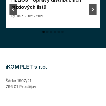
HELIOS – Úpravy distribučních
mzdových listů
By
Lucie
02.12.2021
iKOMPLET s.r.o.
Šárka 1907/21
796 01 Prostějov