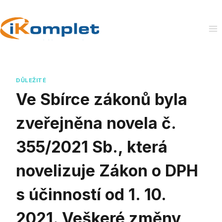
Skip
to
content
DŮLEŽITÉ
Ve Sbírce zákonů byla
zveřejněna novela č.
355/2021 Sb., která
novelizuje Zákon o DPH
s účinností od 1. 10.
2021. Veškeré změny