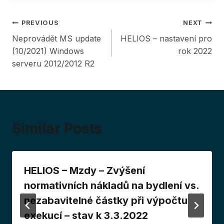
Post
PREVIOUS
NEXT
Neprovádět MS update
HELIOS – nastavení pro
navigation
(10/2021) Windows
rok 2022
serveru 2012/2012 R2
Similar Posts
HELIOS – Mzdy – Zvýšení
normativních nákladů na bydlení vs.
nezabavitelné částky při výpočtu
exekucí – stav k 3.3.2022