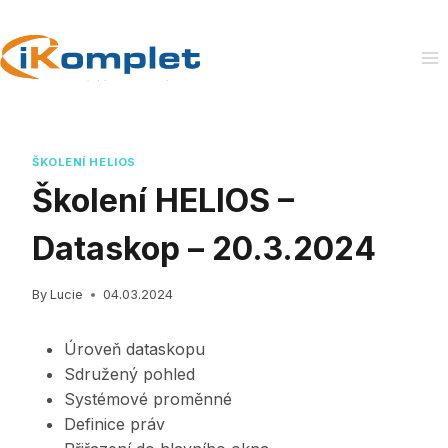
Skip
to
content
ŠKOLENÍ HELIOS
Školení HELIOS –
Dataskop – 20.3.2024
By
Lucie
04.03.2024
Úroveň dataskopu
Sdružený pohled
Systémové proměnné
Definice práv