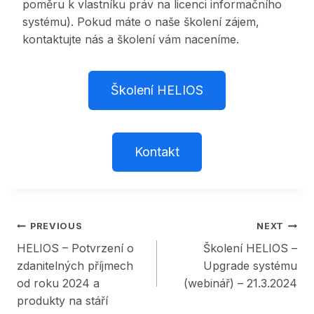
poměru k vlastníku práv na licenci informačního
systému). Pokud máte o naše školení zájem,
kontaktujte nás a školení vám naceníme.
Školení HELIOS
Kontakt
Post
PREVIOUS
NEXT
HELIOS – Potvrzení o
Školení HELIOS –
navigation
zdanitelných příjmech
Upgrade systému
od roku 2024 a
(webinář) – 21.3.2024
produkty na stáří