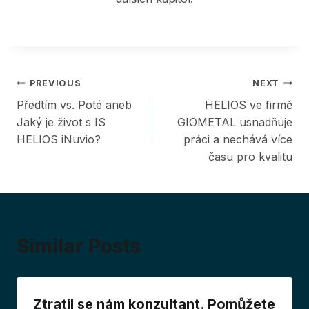
Post
PREVIOUS
NEXT
Předtím vs. Poté aneb
HELIOS ve firmě
navigation
Jaký je život s IS
GIOMETAL usnadňuje
HELIOS iNuvio?
práci a nechává více
času pro kvalitu
Similar Posts
Ztratil se nám konzultant. Pomůžete