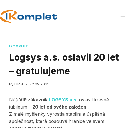
Skip
to
content
IKOMPLET
Logsys a.s. oslavil 20 let
– gratulujeme
By
Lucie
22.09.2025
Náš
VIP zákazník
LOGSYS a.s.
oslavil krásné
jubileum –
20 let od svého založení
.
Z malé myšlenky vyrostla stabilní a úspěšná
společnost, která posouvá hranice ve svém