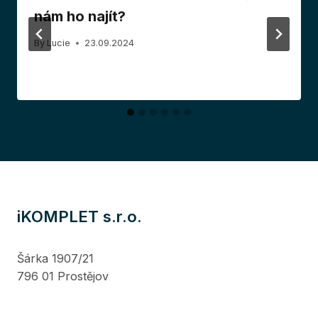
nám ho najít?
By
Lucie
23.09.2024
iKOMPLET s.r.o.
Šárka 1907/21
796 01 Prostějov