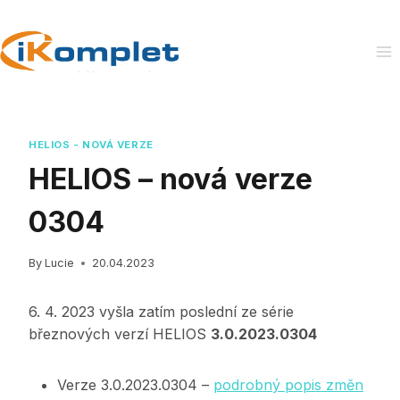
Skip
to
content
HELIOS - NOVÁ VERZE
HELIOS – nová verze
0304
By
Lucie
20.04.2023
6. 4. 2023 vyšla zatím poslední ze série
březnových verzí HELIOS
3.0.2023.0304
Verze 3.0.2023.0304 –
podrobný popis změn