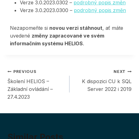
Verze 3.0.2023.0302 –
podrobný popis změn
Verze 3.0.2023.0300 –
podrobný popis změn
Nezapomeňte si
novou verzi stáhnout
, ať máte
uvedené
změny zapracované ve svém
informačním systému HELIOS
.
Post
PREVIOUS
NEXT
Školení HELIOS –
K dispozici CU k SQL
navigation
Základní ovládání –
Server 2022 i 2019
27.4.2023
Similar Posts