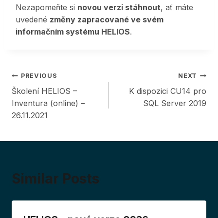
Nezapomeňte si
novou verzi stáhnout
, ať máte
uvedené
změny zapracované ve svém
informačním systému HELIOS
.
Post
PREVIOUS
NEXT
Školení HELIOS –
K dispozici CU14 pro
navigation
Inventura (online) –
SQL Server 2019
26.11.2021
Similar Posts