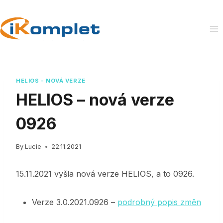
Skip
to
content
HELIOS - NOVÁ VERZE
HELIOS – nová verze
0926
By
Lucie
22.11.2021
15.11.2021 vyšla nová verze HELIOS, a to 0926.
Verze 3.0.2021.0926 –
podrobný popis změn