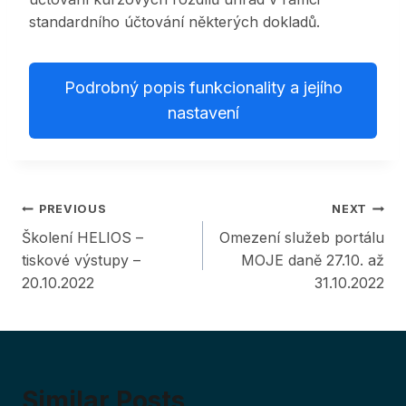
standardního účtování některých dokladů.
Podrobný popis funkcionality a jejího
nastavení
Post
PREVIOUS
NEXT
Školení HELIOS –
Omezení služeb portálu
navigation
tiskové výstupy –
MOJE daně 27.10. až
20.10.2022
31.10.2022
Similar Posts