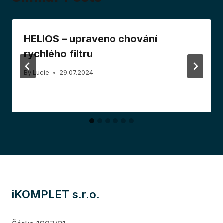
HELIOS – upraveno chování
rychlého filtru
By
Lucie
29.07.2024
iKOMPLET s.r.o.