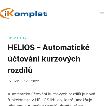
Skip
to
content
HELIOS TIPY
HELIOS – Automatické
účtování kurzových
rozdílů
By
Lucie
17.10.2022
Automatické účtování kurzových rozdílů je nová
funkcionalita v HELIOS iNuvio, která umožňuje
účtování kurzových rozdílů úhrad v rámci