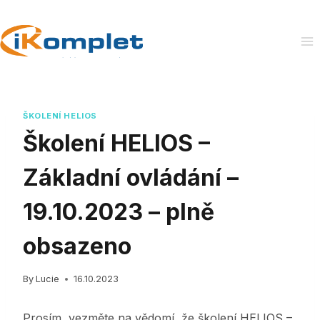
Skip
to
content
ŠKOLENÍ HELIOS
Školení HELIOS –
Základní ovládání –
19.10.2023 – plně
obsazeno
By
Lucie
16.10.2023
Prosím, vezměte na vědomí, že školení HELIOS –