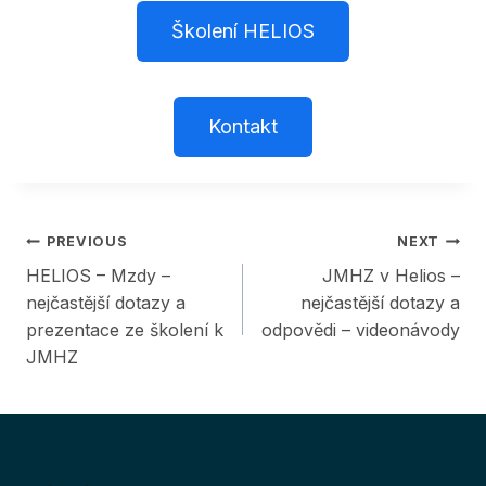
Školení HELIOS
Kontakt
Post
PREVIOUS
NEXT
HELIOS – Mzdy –
JMHZ v Helios –
navigation
nejčastější dotazy a
nejčastější dotazy a
prezentace ze školení k
odpovědi – videonávody
JMHZ