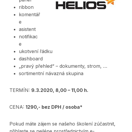
ribbon
komentář
e
asistent
notifikac
e
ukotvení řádku
dashboard
„pravý přehled“ – dokumenty, strom, …
sortimentní návazná skupina
TERMÍN:
9.3.2020, 8,00 – 11,00 h.
CENA:
1290,- bez DPH / osoba*
Pokud máte zájem se našeho školení zúčastnit,
přihlaste se nejlépe prostřednictvím e-