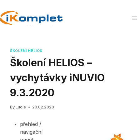
Skip
to
content
ŠKOLENÍ HELIOS
Školení HELIOS –
vychytávky iNUVIO
9.3.2020
By
Lucie
20.02.2020
přehled /
navigační
panel