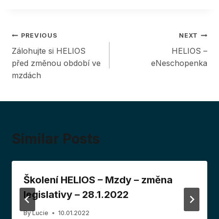
Post
PREVIOUS
NEXT
Zálohujte si HELIOS
HELIOS –
navigation
před změnou období ve
eNeschopenka
mzdách
Similar Posts
Školení HELIOS – Mzdy – změna
legislativy – 28.1.2022
By
Lucie
10.01.2022