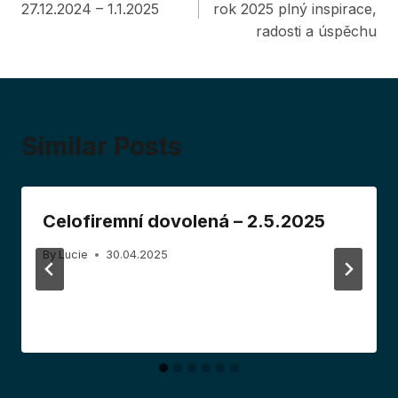
navigation
27.12.2024 – 1.1.2025
rok 2025 plný inspirace,
radosti a úspěchu
Similar Posts
Celofiremní dovolená – 2.5.2025
By
Lucie
30.04.2025