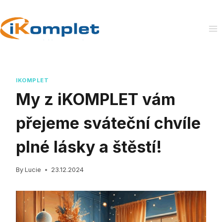
Skip
to
content
IKOMPLET
My z iKOMPLET vám
přejeme sváteční chvíle
plné lásky a štěstí!
By
Lucie
23.12.2024