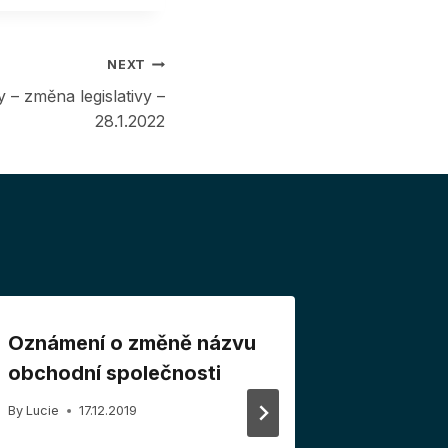
NEXT
– změna legislativy –
28.1.2022
Oznámení o změně názvu
Antiviru
obchodní společnosti
do 31.10
By
Lucie
17.12.2019
By
Lucie
1