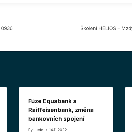
 0936
Školení HELIOS – Mzdy 
Fúze Equabank a
Raiffeisenbank, změna
bankovních spojení
By
Lucie
14.11.2022