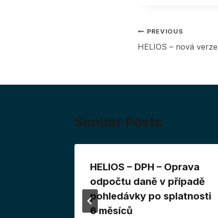
Post
PREVIOUS
HELIOS – nová verze
navigation
Similar Posts
HELIOS – DPH – Oprava
rna k 32
odpočtu daně v případě
ám
pohledávky po splatnosti
6 měsíců