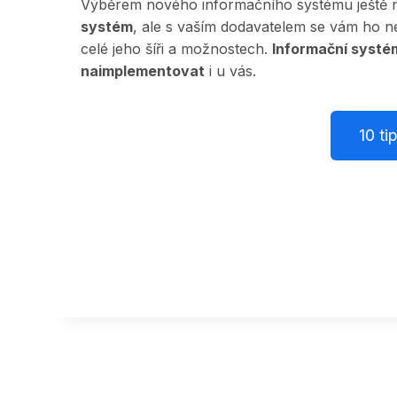
Výběrem nového informačního systému ještě ni
systém
, ale s vaším dodavatelem se vám ho 
celé jeho šíři a možnostech.
Informační systé
naimplementovat
i u vás.
10 ti