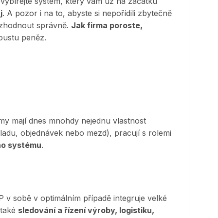
evybírejte systém, který vám už na začátku
j
. A pozor i na to, abyste si nepořídili zbytečně
 rozhodnout správně.
Jak firma poroste,
poustu peněz.
émy mají dnes mnohdy nejednu vlastnost
kladu, objednávek nebo mezd), pracují s rolemi
ho systému
.
 v sobě v optimálním případě integruje velké
 také
sledování a řízení výroby, logistiku,