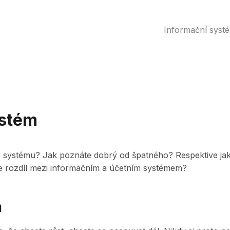
Informační syst
ystém
o systému? Jak poznáte dobrý od špatného? Respektive jak
 je rozdíl mezi informačním a účetním systémem?
m