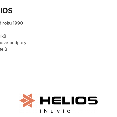
LIOS
d roku 1990
íků
mové podpory
telů