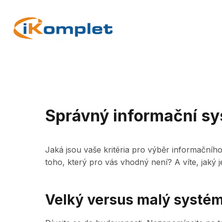
Skip
to
content
Správný informační s
Jaká jsou vaše kritéria pro výběr informačníh
toho, který pro vás vhodný není? A víte, jaký
Velký versus malý systé