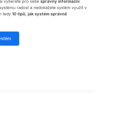
si vyberete pro sebe
správný informační
systému radost a nedokážete systém využít v
m tedy
10 tipů
,
jak systém správně
systém