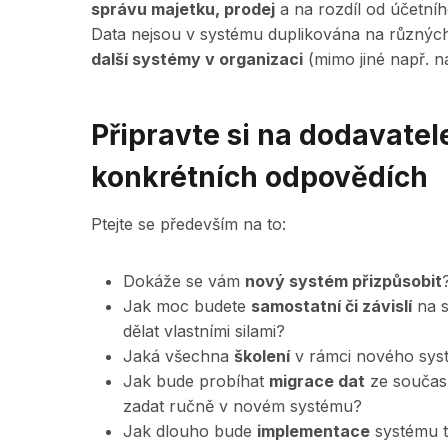
správu majetku, prodej
a na rozdíl od účetní
Data nejsou v systému duplikována na různých 
další systémy v organizaci
(mimo jiné např. n
Připravte si na dodavatel
konkrétních odpovědích
Ptejte se především na to:
Dokáže se vám
nový systém přizpůsobit
Jak moc budete
samostatní či závislí
na s
dělat vlastními silami?
Jaká všechna
školení
v rámci nového systé
Jak bude probíhat
migrace dat
ze součas
zadat ručně v novém systému?
Jak dlouho bude
implementace
systému t