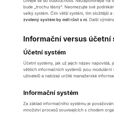
Dívejte se do budoucnosti. Nezapomínejte na to
bude „trochu těsný“. Neomezujte své podniká
velký systém. Čím větší systém, tím složitější
zvolený systém by měl růst s ní
. Další výměn
Informační versus účetní
Účetní systém
Účetní systémy, jak už jejich název napovídá,
větších informačních systémů: jsou modulární 
uživatelů a nabízejí určité manažerské informa
Informační systém
Za základ informačního systému je považová
množství procesů souvisejících s chodem orga