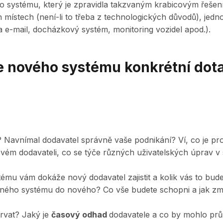
ho systému, který je zpravidla takzvaným krabicovým řeše
místech (není-li to třeba z technologických důvodů), jedno
a e-mail, docházkový systém, monitoring vozidel apod.).
e nového systému konkrétní dota
? Navnímal dodavatel správně vaše podnikání? Ví, co je pr
vém dodavateli, co se týče různých uživatelských úprav v
mu vám dokáže nový dodavatel zajistit a kolik vás to bude
ného systému do nového? Co vše budete schopni a jak zm
rvat? Jaký je
časový odhad
dodavatele a co by mohlo pr