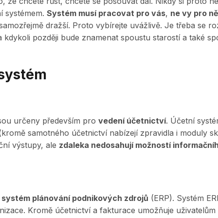
, že chcete růst, chcete se posouvat dál. Nikdy si proto n
ní systémem.
Systém musí pracovat pro vás
,
ne vy pro ně
 a samozřejmě dražší. Proto vybírejte uvážlivě. Je třeba se
a kdykoli později bude znamenat spoustu starostí a také s
 systém
 jsou určeny především pro
vedení účetnictví
. Účetní syst
(kromě samotného účetnictví nabízejí zpravidla i moduly s
ční výstupy, ale
zdaleka nedosahují možností informační
n
systém plánování podnikových zdrojů
(ERP). Systém ERP
nizace. Kromě účetnictví a fakturace umožňuje uživatelům