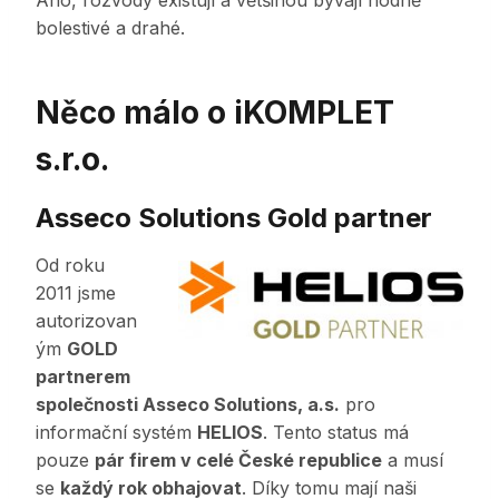
Ano, rozvody existují a většinou bývají hodně
bolestivé a drahé.
Něco málo o iKOMPLET
s.r.o.
Asseco Solutions Gold partner
Od roku
2011 jsme
autorizovan
ým
GOLD
partnerem
společnosti Asseco Solutions, a.s.
pro
informační systém
HELIOS
. Tento status má
pouze
pár firem v celé České republice
a musí
se
každý rok obhajovat
. Díky tomu mají naši