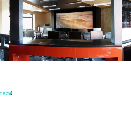
mapa
)