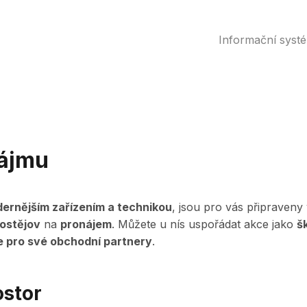
Informační syst
nájmu
ernějším zařízením a technikou
, jsou pro vás připraveny 
ostějov
na
pronájem
. Můžete u nís uspořádat akce jako
š
e pro své obchodní partnery
.
ostor