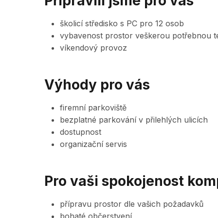
Připravili jsme pro vás
školicí středisko s PC pro 12 osob
vybavenost prostor veškerou potřebnou t
víkendový provoz
Výhody pro vás
firemní parkoviště
bezplatné parkování v přilehlých ulicích
dostupnost
organizační servis
Pro vaši spokojenost kom
přípravu prostor dle vašich požadavků
bohaté občerstvení