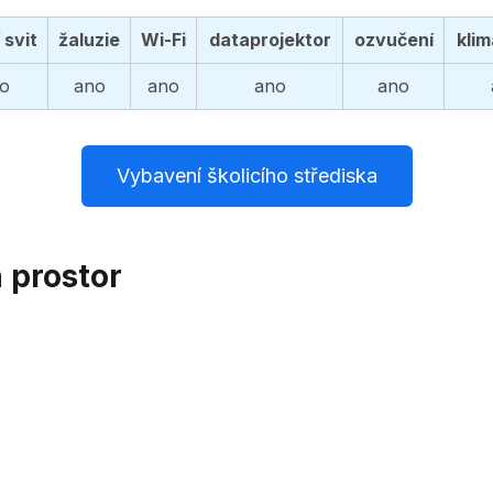
 svit
žaluzie
Wi-Fi
dataprojektor
ozvučení
klim
o
ano
ano
ano
ano
Vybavení školicího střediska
h prostor