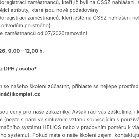
oregistraci zaměstnanců, kteří již byli na ČSSZ nahlášeni, 
ějící atributy, které jsou nově požadovány
doregistraci zaměstnanců, kteří ještě na ČSSZ nahlášeni ne
í odvodům pojistného)
ace zaměstnanců od 07/2026ramování
26, 9,00 – 12,00 h.
z DPH / osoba*
se našeho školení zúčastnit, přihlaste se nejlépe prostřed
ináč)ikomplet.cz
sou ceny pro naše zákazníky. Avšak rádi vás zaškolíme, i
 (nejste s námi ve smluvním vztahu souvisejícím s používá
ormačního systému HELIOS nebo v pracovním poměru k vla
ího systému). Pokud máte o naše školení zájem, kontaktujt