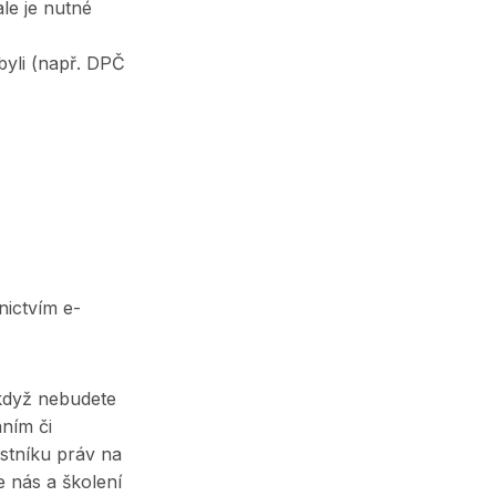
ale je nutné
byli (např. DPČ
nictvím e-
 když nebudete
ním či
stníku práv na
e nás a školení