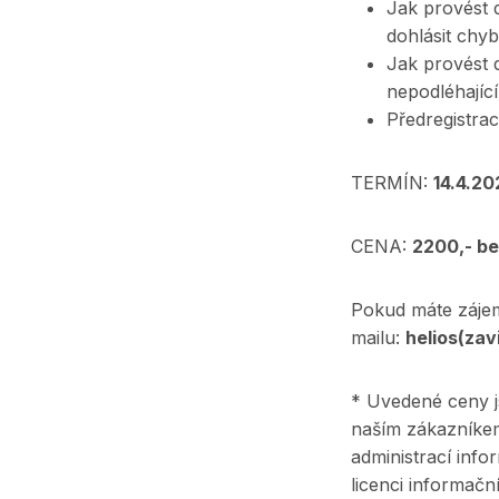
Jak provést d
dohlásit chyb
Jak provést 
nepodléhajíc
Předregistr
TERMÍN:
14.4.20
CENA:
2200,- be
Pokud máte zájem 
mailu:
helios(zav
* Uvedené ceny j
naším zákazníkem
administrací inf
licenci informačn