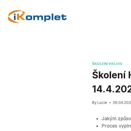
Skip
to
content
ŠKOLENÍ HELIOS
Školení 
14.4.20
By
Lucie
06.04.20
Jakým způsob
Proces vypln