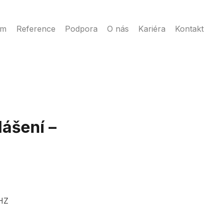
ém
Reference
Podpora
O nás
Kariéra
Kontakt
lášení –
MHZ