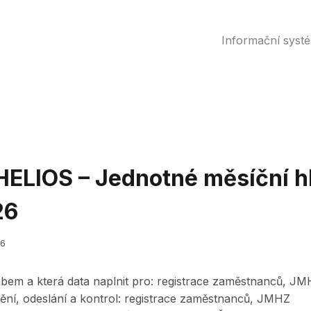
Informační syst
HELIOS – Jednotné měsíční h
26
26
em a která data naplnit pro: registrace zaměstnanců, J
ění, odeslání a kontrol: registrace zaměstnanců, JMHZ