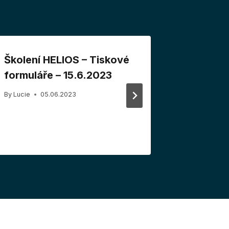
Školení HELIOS – Tiskové
Školení 
formuláře – 15.6.2023
Pokroči
(uživate
By
Lucie
05.06.2023
20.2.20
By
Lucie
1