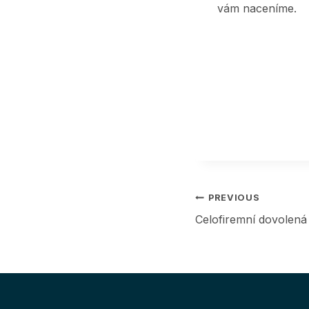
vám naceníme.
Post
PREVIOUS
Celofiremní dovolená
navigation