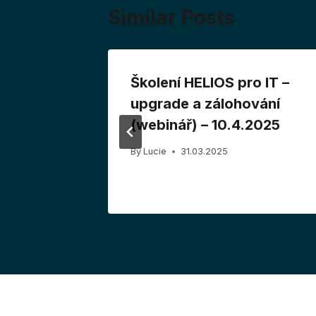
Similar Posts
 Opravy
Školení HELIOS pro IT –
e)
upgrade a zálohování
(webinář) – 10.4.2025
By
Lucie
31.03.2025