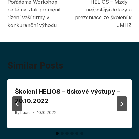
Pořádáme Workshop
HELIOS – Mzdy –
navigation
na téma: Jak proměnit
nejčastější dotazy a
řízení vaší firmy v
prezentace ze školení k
konkurenční výhodu
JMHZ
Similar Posts
Školení HELIOS – tiskové výstupy –
20.10.2022
By
Lucie
10.10.2022