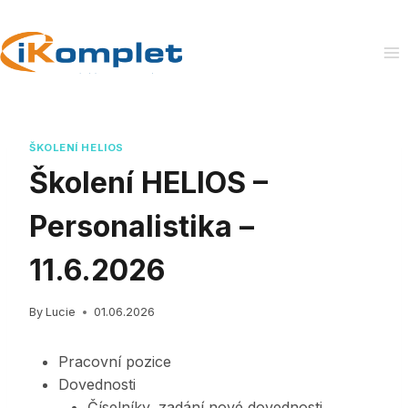
Skip
to
content
ŠKOLENÍ HELIOS
Školení HELIOS –
Personalistika –
11.6.2026
By
Lucie
01.06.2026
Pracovní pozice
Dovednosti
Číselníky, zadání nové dovednosti,