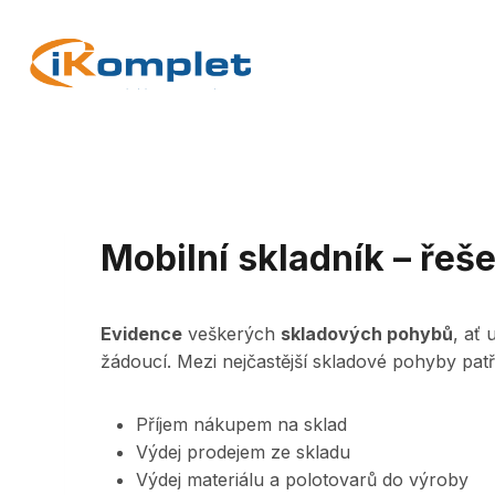
Skip
to
content
Mobilní skladník – ře
Evidence
veškerých
skladových pohybů
, ať
žádoucí. Mezi nejčastější skladové pohyby patří
Příjem nákupem na sklad
Výdej prodejem ze skladu
Výdej materiálu a polotovarů do výroby