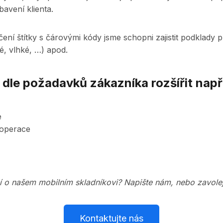
bavení klienta.
í štítky s čárovými kódy jsme schopni zajistit podklady pro
é, vlhké, …) apod.
 dle požadavků zákazníka rozšířit např
e
ooperace
í o našem mobilním skladníkovi? Napište nám, nebo zavolej
Kontaktujte nás