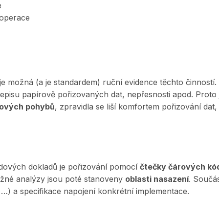
e
ooperace
 možná (a je standardem) ruční evidence těchto činností.
řepisu papírově pořizovaných dat, nepřesnosti apod. Proto 
dových pohybů
, zpravidla se liší komfortem pořizování da
adových dokladů je pořizování pomocí
čtečky čárových kó
ěžné analýzy jsou poté stanoveny
oblasti nasazení
. Součá
, …) a specifikace napojení konkrétní implementace.