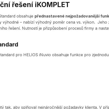
rační řešení iKOMPLET
tandard obsahuje
přednastavené nejpožadovanější fun
 výhodné – nabízí výhodný poměr cena vs. výkon. Jeho zákl
ího řešení. Nutností je přizpůsobení procesů firmy a nast
andard
Standard pro HELIOS iNuvio obsahuje funkce pro zjednoduše
tý tak, aby splňoval nejnáročnější požadavky klienta. V p