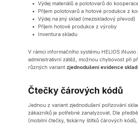
Výdej materiálů a polotovarů do kooperac
Příjem polotovarů a hotové produkce z k
Výdej na jiný sklad (meziskladový převod)
Příjem hotové produkce z výroby
Inventura skladu
V rámci informačního systému HELIOS iNuvio je
administrativní zátěž, možnou chybovost při p
různých variant
zjednodušení evidence skla
Čtečky čárových kódů
Jednou z variant zjednodušení pořizování skl
zákazníků je potřebné zanalyzovat. Dle předb
(mobilní čtečky, tiskárny štítků čárových kódů