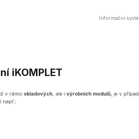
Informační syst
šení iKOMPLET
 už v rámci
skladových
, ale i
výrobních modulů
, je v příp
 např.: