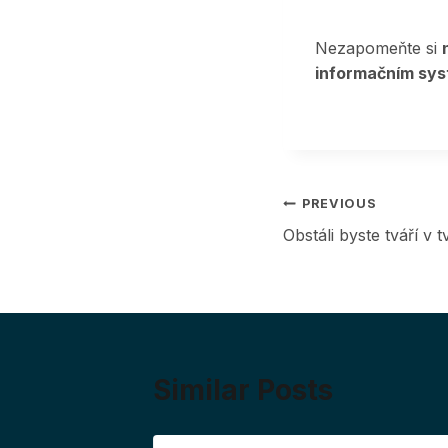
Nezapomeňte si
informačním sy
Post
PREVIOUS
Obstáli byste tváří v
navigation
Similar Posts