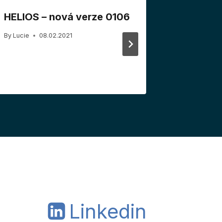
HELIOS – nová verze 0106
HELIOS 
3.0.202
By
Lucie
08.02.2021
By
Lucie
0
Linkedin