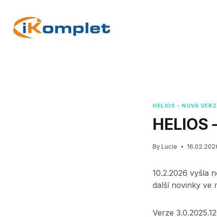
Skip
to
content
HELIOS - NOVÁ VERZ
HELIOS –
By
Lucie
16.02.202
10.2.2026 vyšla 
další novinky ve 
Verze 3.0.2025.1