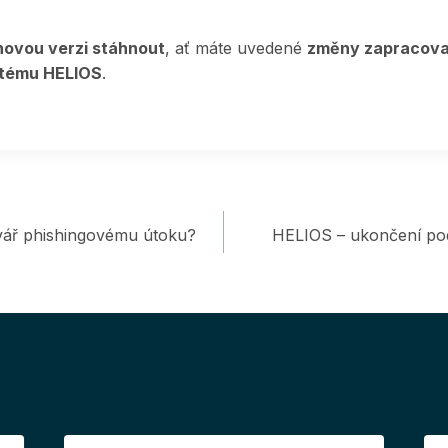
novou verzi stáhnout
, ať máte uvedené
změny zapracova
stému HELIOS
.
 tvář phishingovému útoku?
HELIOS – ukončení po