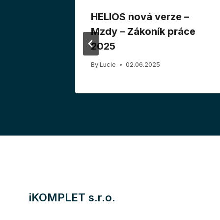
rze
HELIOS nová verze –
ní
Mzdy – Zákoník práce
2021
2025
By
Lucie
02.06.2025
iKOMPLET s.r.o.